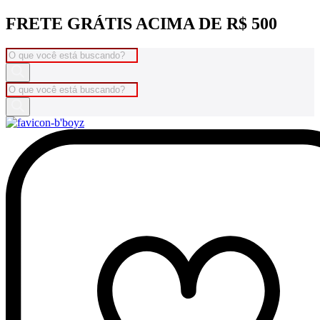
Ir
FRETE GRÁTIS ACIMA DE R$ 500
para
o
Pesquisar
conteúdo
produtos
Pesquisar
produtos