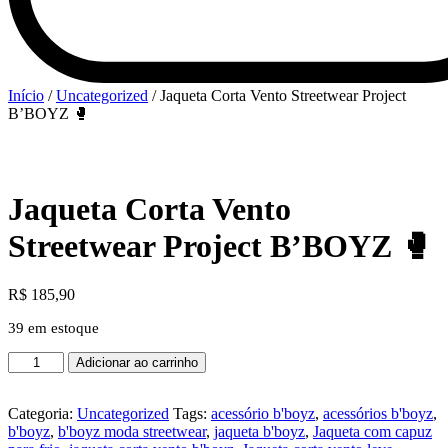
Início
/
Uncategorized
/ Jaqueta Corta Vento Streetwear Project
B’BOYZ 🥊
Jaqueta Corta Vento
Streetwear Project B’BOYZ 🥊
R$
185,90
39 em estoque
Jaqueta
Adicionar ao carrinho
Corta
Vento
Streetwear
Categoria:
Uncategorized
Tags:
acessório b'boyz
,
acessórios b'boyz
,
Project
b'boyz
,
b'boyz moda streetwear
,
jaqueta b'boyz
,
Jaqueta com capuz