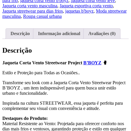
B'BOYZ
para frio
,
jaqueta corta vento b'boyz
,
Jaqueta corta vento leve
,
🥊
Jaqueta corta vento masculina
,
Jaqueta esportiva corta vento
,
quantidade
Jaqueta streetwear para dias frios
,
jaquetas b'boyz
,
Moda streetwear
masculina
,
Roupa casual urbana
Descrição
Informação adicional
Avaliações (0)
Descrição
Jaqueta Corta Vento Streetwear Project
B’BOYZ
🥊
Estilo e Proteção para Todas as Ocasiões..
Transforme seu look com a Jaqueta Corta Vento Streetwear Project
B’BOYZ , um item indispensável para quem busca unir estilo
urbano e funcionalidade.
Inspirada na cultura STREETWEAR, essa jaqueta é perfeita para
complementar seu visual com conveniência e atitude.
Destaques do Produto:
Material Resistente ao Vento: Projetada para oferecer conforto nos
dias mais frios e ventosos, garantindo proteção e estilo em qualquer