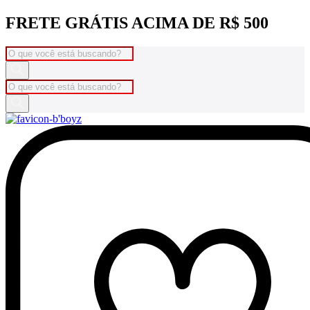
Ir
FRETE GRÁTIS ACIMA DE R$ 500
para
o
Pesquisar
conteúdo
produtos
Pesquisar
produtos